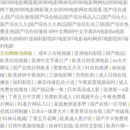
3|8090电影网观看|8090电影网神马|8090电影网网站|8090电影
网下载|8090电影网影视大全|8090电影网在线观看
国产综合成
人|国产综合激情|国产综合精品|国产综合精品入口|国产综合久|
国产综合久久|国产综合久久精品|国产综合乱伦三级|国产综合免
费亚洲|国产综合你懂得
69中文网|69中文字幕|6A电影|6a电影
网|6月婷婷|87道福利影院|87电影|87电影福利网|87电影院|87福
利电影
主站蜘蛛池模板：
成年人在线视频
|
亚洲福利影院
|
国产精品
|
欧美自拍视频
|
亚洲中文字幕日产
|
欧美日韩亚洲电影
|
av大片
网址
|
国产在线日韩欧美
|
窝窝色五月天
|
91自拍视屏
|
操操超
碰
|
欧美婷婷午夜福利
|
三级电影网
|
另类欧美!
|
成人日韩在线
播放
|
福利影院1
|
麻豆传媒乱伦小说
|
午夜寂寞视频福利
|
成人
免费在线播放
|
国产精品鲁一鲁
|
日本高清成人影
|
亚洲第一a亚
洲
|
丁香五月中文网
|
另类欧美成人
|
91视频平台
|
午夜免费看
片网站
|
91看片网站入口
|
家庭教师波多野
|
国产在线一区导航
|
在线日韩制服
|
日本a一级黄大片
|
青青草综合在线
|
国产传媒视
|
91神马视频
|
丁香五月花网
|
欧美成人图片区
|
国产不卡免费视
频
|
日韩午夜激情电影
|
丝袜91在线
|
亚州性交影院
|
欧美行脚一