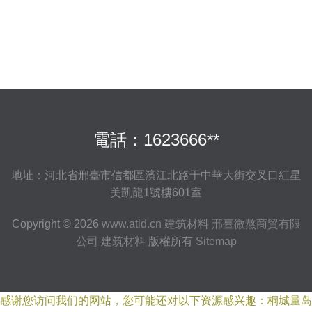
電話：1623666**
地址：河北省邢臺市信都區濱江北路于中華大街交叉口紅星
美凱龍1號樓601室
Copyright © 2026
www.atld.cn
建筑材料
邢臺微熬商貿有限
公司
建筑材料
版權所有
Sitemap
感谢您访问我们的网站，您可能还对以下资源感兴趣：桐城量岛