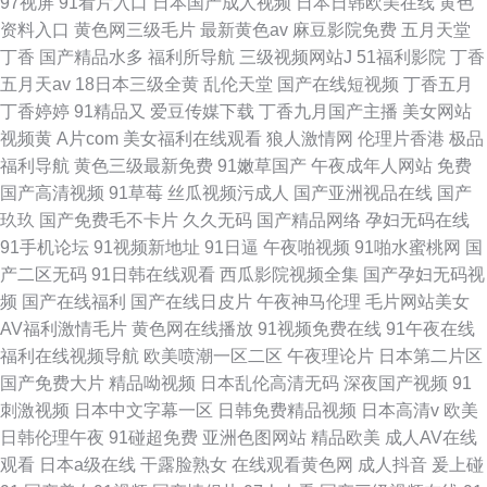
97视屏
91看片入口
日本国产成人视频
日本日韩欧美在线
黄色
资料入口
黄色网三级毛片
最新黄色av
麻豆影院免费
五月天堂
丁香
国产精品水多
福利所导航
三级视频网站J
51福利影院
丁香
五月天av
18日本三级全黄
乱伦天堂
国产在线短视频
丁香五月
丁香婷婷
91精品又
爱豆传媒下载
丁香九月国产主播
美女网站
视频黄
A片com
美女福利在线观看
狼人激情网
伦理片香港
极品
福利导航
黄色三级最新免费
91嫩草国产
午夜成年人网站
免费
国产高清视频
91草莓
丝瓜视频污成人
国产亚洲视品在线
国产
玖玖
国产免费毛不卡片
久久无码
国产精品网络
孕妇无码在线
91手机论坛
91视频新地址
91日逼
午夜啪视频
91啪水蜜桃网
国
产二区无码
91日韩在线观看
西瓜影院视频全集
国产孕妇无码视
频
国产在线福利
国产在线日皮片
午夜神马伦理
毛片网站美女
AV福利激情毛片
黄色网在线播放
91视频免费在线
91午夜在线
福利在线视频导航
欧美喷潮一区二区
午夜理论片
日本第二片区
国产免费大片
精品呦视频
日本乱伦高清无码
深夜国产视频
91
刺激视频
日本中文字幕一区
日韩免费精品视频
日本高清v
欧美
日韩伦理午夜
91碰超免费
亚洲色图网站
精品欧美
成人AV在线
观看
日本a级在线
干露脸熟女
在线观看黄色网
成人抖音
爰上碰