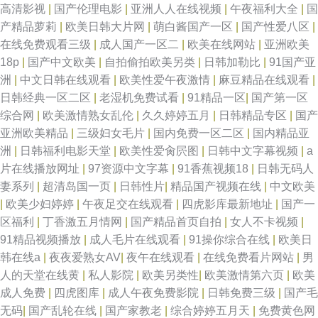
高清影视
|
国产伦理电影
|
亚洲人人在线视频
|
午夜福利大全
|
国
产精品萝莉
|
欧美日韩大片网
|
萌白酱国产一区
|
国产性爱八区
|
在线免费观看三级
|
成人国产一区二
|
欧美在线网站
|
亚洲欧美
18p
|
国产中文欧美
|
自拍偷拍欧美另类
|
日韩加勒比
|
91国产亚
洲
|
中文日韩在线观看
|
欧美性爱午夜激情
|
麻豆精品在线观看
|
日韩经典一区二区
|
老湿机免费试看
|
91精品一区
|
国产第一区
综合网
|
欧美激情熟女乱伦
|
久久婷婷五月
|
日韩精品专区
|
国产
亚洲欧美精品
|
三级妇女毛片
|
国内免费一区二区
|
国内精品亚
洲
|
日韩福利电影天堂
|
欧美性爱肏屄图
|
日韩中文字幕视频
|
a
片在线播放网址
|
97资源中文字幕
|
91香蕉视频18
|
日韩无码人
妻系列
|
超清岛国一页
|
日韩性片
|
精品国产视频在线
|
中文欧美
|
欧美少妇婷婷
|
午夜足交在线观看
|
四虎影库最新地址
|
国产一
区福利
|
丁香激五月情网
|
国产精品首页自拍
|
女人不卡视频
|
91精品视频播放
|
成人毛片在线观看
|
91操你综合在线
|
欧美日
韩在线a
|
夜夜爱熟女AV
|
夜午在线观看
|
在线免费看片网站
|
男
人的天堂在线黄
|
私人影院
|
欧美另类性
|
欧美激情第六页
|
欧美
成人免费
|
四虎图库
|
成人午夜免费影院
|
日韩免费三级
|
国产毛
无码
|
国产乱轮在线
|
国产家教老
|
综合婷婷五月天
|
免费黄色网