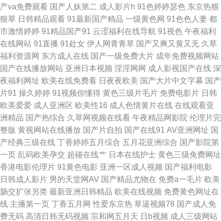
产va免费观看
国产人妖第二
成人影片h
91色婷婷瑟色
东京热狠
夜成人黑料福利 成人巨网站 午夜97av国产影院 91色色网址 国产福利91av
狠草
日韩精品观看
91最新国产精品
一级黄色网
91色色人妻
都
市激情婷婷
91精品国产91
云涩福利在线导航
91视色
午夜福利
青娱乐99在线 91大神车震 国产日日夜夜艹 婷婷五月天资源站 91美女免费视
在线网站
91直播
91处女
伊人网青青草
国产又爽又黄又无
久草
福利资源网
东方成人在线
国产一级免费大片
成年免费视频网站
频蜜 国产九区第八页 色色热94 91韩国黄色网页 成人极品色色 男人男人AV
国产在线播放网站
亚洲日本视频
淫淫网网
成人影视国产在线
深
夜福利网址
欧美在线免费看
日夜夜欧美
国产大片中文字幕
国产
天党 91九色巨乳 国产在线ts在线 亚欧美色图80p 91原创视频在线 黄色网址
片91
操久婷婷
91视频你懂得
黄色三级片毛片
免费电影片
日韩
欧美爱爱
成人亚洲区
欧美性16
成人色情黄片在线
在线观看亚
视频久久 色香蕉aⅴ 91黄色制片厂 久久中文 影音先锋中文字幕2 东京热麻豆
洲精品
国产热综合
久草网视频在线看
午夜精品网影院
伦理片完
整版
黄视网站在线播放
国产片自拍
国产在线91
AV亚洲网址
国
探花 婷婷久久性爱精品 91免费小视频在线观看 后入巨乳 丝袜后入骑无套AV
产经典三级在线
丁香婷婷五月综合
五月花亚洲综合
国产影院第
一页
乱码欧美孕交
超碰在线艹
日本在线护士
黄色三级免费网址
91中文啦视频 国产91网址 91福利姬网站 欧美久久呦网站 日韩无码A片免费
香港电影伦理片
91黄色电影
亚洲一区成人视频
国产福利电影
日韩成人影片
男的天堂网AV
国产精品尤物在
免费a一毛片
欧美
观看 日韩大香蕉在线 91在线网站 草逼国产 91高清免费观看在线 丁香五月激
肠交扩张另类
最新亚洲日韩精品
欧美在线视频
免费黄色网址在
线
主播第一页
丁香五月网
性爱东京热
草逼视频78
国产成人免
情一本道 色色应用 av草逼网 日本啊v免费高清网站 91国产制服 豆花91熟女
费无码
高清日韩无码视频
宗和网五月天
日b视频
成人三级网站