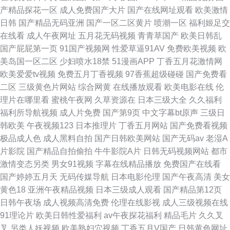
产精品探花一区
成人免费国产大片
国产在线网址观看
欧美激情
日韩
国产精品无码亚洲
国产一区二区黄片
喷潮一区
福利姬足交
在线看
成人午夜网址
五月花无码视频
青青草国产
欧美日韩乱
国产屁屁第一页
91国产视频网
性爱草逼91AV
免费欧美视频
欧
美岛国一区二区
少妇喷水18禁
51漫画APP
丁香五月花激情网
欧美爱爱tv视频
免费五月丁香视频
97香蕉超级碰碰
国产免费看
二区
三级黄色片网站
综合网黄
在线播放观看
欧美电影在线
伦
理片在哪里看
蜜桃午夜网
久草资源在
日本三级大全
久久福利
福利所导航视频
成人片免费
国产第9页
中文字幕bt原声
三级日
韩欧美
午夜视频123
日本推理片
丁香五月网站
国产免费看视频
极品成人色
成人黑料自拍
国产日韩欧美网站
国产无码av
老湿A
片影院
国产精品自拍偷拍
牛牛影院A片
日韩无码视频网站
都市
激情变态另类
男女91视频
字幕在线精品播放
免费国产在线看
国产婷婷五月天
无码传媒导航
日本电影伦理
国产午夜高清
美女
黄色18
亚洲午夜精品视频
日本三级成人观看
国产精品第12页
日韩午夜场
成人视频高清免费
伦理在线影视
成人三级视频在线
91理论片
欧美日韩性爱福利
av午夜探花福利
精品毛片
久久叉
叉
另类人妖视频
欧美熟妇穴视频
丁香五月V国产
日韩黄色网址