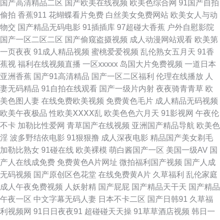
国产高清精品二区
国产欧美在线视频
欧美色综合网
91国产自拍
1024国产看片基地 超碰69资源 一级欧美tv 91传媒拍的视频免费观看 日韩无
偷拍
香蕉911
花蝴蝶看片免费
白丝美女免费网站
欧美女人与动
物交
国产精品无码电影
91插插库
97超碰大香蕉
户外自慰影院
码成人网 草莓视频在线播放 日本不卡一二三区 99福利电影 91视屏在线免费
国产一区二区二区
国产偷窥盗摄视频
成人动漫网站观看
欧美第
一页夜夜
91成人精品视频
蜜桃爱爱视频
乱伦熟女五月天
91香
观看网站 99草免费视频 超碰人人在线91 成人性交片免费看 国产11页 吃瓜
蕉视
福利在线视频直播
一区xxxxx
岛国大片免费视频
一道日本
亚洲香蕉
国产91高清精品
国产一区二区福利
伦理在线播放
人
黑料在线麻烦 国产熟nv91 国外碰视频网站91 老湿机导航 狼友福利导航 久
妻无码精品
91自拍在线观看
国产一级片内射
夜夜骑青青草
欧
美色图人妻
在线免费欧美视频
免费黄色毛片
成人精品无码视频
久密欧洲 色打炮在线免费视频 91av综合 91美鲍 91在国线产 91同城色情 日
欧美午夜极品
性欧美ⅩⅩⅩⅩ乱
欧美色色六月天
91影视网
午夜伦
不卡
加勒比性爱网
青草国产在线视频
亚洲国产精品导航
欧美色
韩精品三级AV 91蜜臀 国产韩国欧美 亚洲色8P 97国产视频 日本va在线网站
淫
波多野结依电影
91狠狠撸
成人深夜电影
精品国产美女剃毛
加勒比熟女
91碰在线
欧美裸模
萌白酱国产一区
美国一级AV
国
91黄黑丝 成人福利导航蜜桃 色人閣俺也去 91另类黑料偷拍视屏 美女逼91
产人在线成免费
免费黄色A片网址
微拍福利国产视频
国产人成
无码视频
国产原创区色花堂
在线免费黄A片
久草福利
乱伦家庭
91超碰人人操人人妻 九九99九九99九九 先锋影音久久 91玉足在线观看 久
成人午夜免费视频
人妖射精
国产屁屁
国产精品天干天
国产精品
午夜一区
中文字幕无码人妻
日本不卡二区
国产日韩91
久草福
久99国产精品99 极品视频91 亚欧色图自拍 91香蕉视频在线观 加勒比av 91
利视频网
91日日夜夜91
超碰碰天天操
91草草酒店视频
韩日一