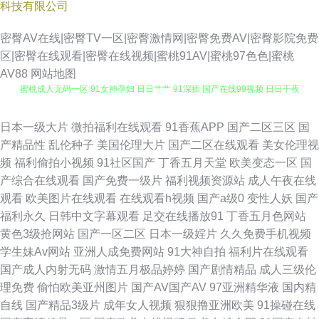
科技有限公司
密臀AV在线|密臀TV一区|密臀激情网|密臀免费AV|密臀影院免费
区|密臀在线观看|密臀在线视频|蜜桃91AV|蜜桃97色色|蜜桃
AV88
网站地图
蜜桃成人无码一区 91女神孕妇 日日艹艹 91深插 国产在线99视频 日日干夜
夜撸 91Z网站 国产精品久久嫩草 四虎性交影院 91视色 极品在线视频 亚洲欧
日本一级大片
微拍福利在线观看
91香蕉APP
国产二区三区
国
产精品性
乱伦种子
美国伦理大片
国产二区在线观看
美女伦理视
美Sss 老司机福利社在线观看 91免费精彩视频 精品人妻乱码一区二区 伊人
频
福利偷拍小视频
91社区国产
丁香五月天堂
欧美变态一区
国
产综合在线观看
国产免费一级片
福利视频资源站
成人午夜在线
92 超碰亚洲导航 色干日p视频 91丝袜熟女在线资源 九九re在线观看视频 亚
观看
欧美图片在线观看
在线观看h视频
国产a级0
变性人妖
国产
福利永久
日韩中文字幕观看
足交在线播放91
丁香五月色网站
洲超碰自拍 91探花精 久草老司机 伊人99福利在线 www97精品短视频 91社
黄色3级抢网站
国产一区二区
日本一级婬片
久久免费手机视频
学生妹Av网站
亚洲人成免费网站
91大神自拍
福利片在线观看
区在线观看 日韩欧美大陆熟女偷拍 伊人久大av 福利姬www操com 乱伦社撸
国产成人内射无码
激情五月极品婷婷
国产剧情精品
成人三级伦
理免费
偷怕欧美亚州图片
国产AV国产AV
97亚洲精华液
国内精
小姐 草莓肏屄 丝瓜视频草莓视频污 国产精品一区一区 91撸电影 狠狠撸撸网
自线
国产精品3级片
成年女人视频
狠狠撸亚洲欧美
91操碰在线