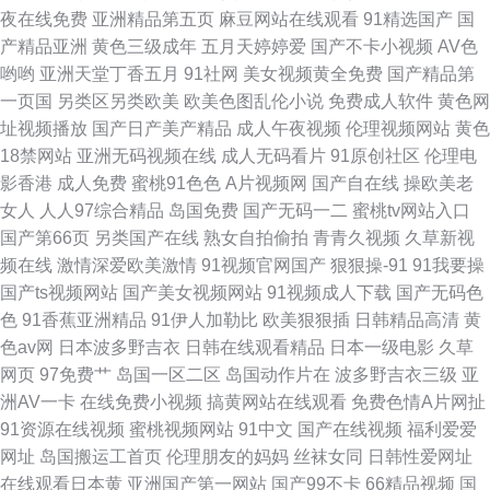
夜在线免费
亚洲精品第五页
麻豆网站在线观看
91精选国产
国
啪啪啪 91污导航 欧美视频五区 91国产福利地址 国产精品国产久久 深爱的激
产精品亚洲
黄色三级成年
五月天婷婷爱
国产不卡小视频
AV色
哟哟
亚洲天堂丁香五月
91社网
美女视频黄全免费
国产精品第
情网 91手淫视频 九九草热 亚洲国产欧美日韩 99精品福利导航 俺来也去婷婷
一页国
另类区另类欧美
欧美色图乱伦小说
免费成人软件
黄色网
址视频播放
国产日产美产精品
成人午夜视频
伦理视频网站
黄色
听听
18禁网站
亚洲无码视频在线
成人无码看片
91原创社区
伦理电
影香港
成人免费
蜜桃91色色
A片视频网
国产自在线
操欧美老
女人
人人97综合精品
岛国免费
国产无码一二
蜜桃tv网站入口
国产第66页
另类国产在线
熟女自拍偷拍
青青久视频
久草新视
频在线
激情深爱欧美激情
91视频官网国产
狠狠操-91
91我要操
国产ts视频网站
国产美女视频网站
91视频成人下载
国产无码色
色
91香蕉亚洲精品
91伊人加勒比
欧美狠狠插
日韩精品高清
黄
色av网
日本波多野吉衣
日韩在线观看精品
日本一级电影
久草
网页
97免费艹
岛国一区二区
岛国动作片在
波多野吉衣三级
亚
洲AV一卡
在线免费小视频
搞黄网站在线观看
免费色情A片网扯
91资源在线视频
蜜桃视频网站
91中文
国产在线视频
福利爱爱
网址
岛国搬运工首页
伦理朋友的妈妈
丝袜女同
日韩性爱网址
在线观看日本黄
亚洲国产第一网站
国产99不卡
66精品视频
国