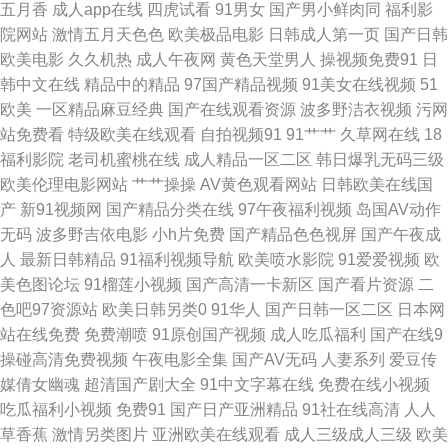
五月香
成人app在线
四虎试看
91男女
国产男小鲜肉同
福利影
站 先锋资源AV在线激情 91在线艹精品 久久免费毛片 91高跟丝袜福利导航
院网站
激情五月天色色
欧美极品电影
日韩成人第一页
国产日韩
欧美电影
久久机热
成人午夜网
黄色天堂男人
操视频免费91
日
久草精品视频网 在线午夜浮力影院 丰满熟女一区二区三区 一级少女一线天
韩中文在线
精品中的精品
97国产精品视频
91美女在线视频
51
欧美
一区精品麻豆经典
国产在线观看资源
波多野洁衣视频
污网
大香蕉99 日韩欧yellow网 91四虎影院视频在线播放 青青草网av黄色在线 91
站免费看
特级欧美在线观看
自拍视频91
91艹艹
久草网在线
18
福利影院
老司机蜜桃在线
成人精品一区二区
韩日爆乳无码三级
熟妇综合 九一影院天美传媒 91高清免费视频 国产在线播放ww福利 91传媒
欧美伦理电影网站
艹艹操操
AV黄色观看网站
日韩欧美在线国
产
新91视频网
国产精品分类在线
97午夜福利视频
岛国AV动作
国产传媒在线播放 国产91系列在线播放 丝袜二区黄久久 91网站黄页 美女的
无码
波多野吉依电影
小h片免费
国产精品色色视屏
国产午夜成
人
最新日韩精品
91福利视频导航
欧美喷水影院
91爱爱视频
欧
bb 51麻豆精品 国产看看91 亚洲不卡的AV在线 高清av无码福利 欧美日韩伦
美色图论坛
91榴莲小视频
国产高清一卡新区
国产看片资源
二
色吧97资源站
欧美日韩另类0
91华人
国产日韩一区二区
日本网
理电影a片 国产人妻精品网址 日韩伊人福利 国产老湿中文字幕 影音先锋91
站在线免费
免费潮喷
91原创国产视频
成人吃瓜福利
国产在线9
操碰高清免费视频
午夜电影全集
国产AV无码
人妻系列
爱豆传
国产 欧美涩涩热 九九热一6 最新黑料吃瓜AV 日韩不卡成人网站 91男女袁什
媒倩女幽魂
超清国产剧大全
91中文字幕在线
免费在线小视频
吃瓜福利小视频
免费91
国产日产亚洲精品
91社在线高清
人人
么吗 五月亭在线 久久微拍福利老司机 91在线观看视频网址 九1免费网站 成
草香蕉
激情另类图片
亚洲欧美在线观看
成人三级成人三级
欧美