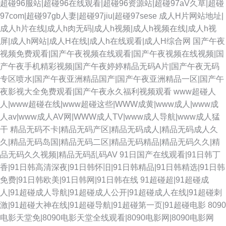
超碰96服站|超碰96在线观看|超碰96资源站|超碰97aV久草|超碰
97com|超碰97gb人妻|超碰97jiu|超碰97sese
成人H片网站地址|
成人h片在线|成人h肉无码|成人h视频|成人h视频在线|成人h视
屏|成人h网站|成人H在线|成人h在线观看|成人H综合网
国产午夜
视频免费观看|国产午夜视频在线观看|国产午夜视频在线视频|国
产午夜手机精彩视频|国产午夜婷婷精品无码A片|国产午夜无码
专区喷水|国产午夜亚洲精品国产|国产午夜亚洲精品一区|国产午
夜影视大全免费观看|国产午夜永久福利视频观看
www超碰人
人|www超碰在线|www超碰这些|WWW成黄|www成人|www成
人av|www成人AV网|WWW成人TV|www成人导航|www成人猛
干
精品无码不卡|精品无码产区|精品无码成人|精品无码成人久
久|精品无码岛国|精品无码二区|精品无码精品|精品无码久久|精
品无码久久视频|精品无码乱码AV
91日国产在线观看|91日韩丁
香|91日韩高清深夜|91日韩怀旧|91日韩精品|91日韩精选|91日韩
免费|91日韩欧美|91日韩网|91日韩在线
91超碰超|91超碰成
人|91超碰成人导航|91超碰成人公开|91超碰成人在线|91超碰刺
激|91超碰大神在线|91超碰导航|91超碰第一页|91超碰电影
8090
电影天堂免|8090电影天堂全线观看|8090电影网|8090电影网