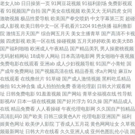
老女人bb
日日操第一页
91网豆花视频
91福利剧场
免费影视观
人国产 69福利导航在线 91色色福利视频 91在线视频免费观看 国产豆花在线
看
91视频国产自拍
国产美女在线视频
欧美又大
无码四虎
女同
激吻视频
极品性爱导航
欧美国产拳交喷奶
中文字幕第三页
超碰
播放操 男人的天堂黄色片 婷婷国产福利 91小视频最新网址 国产厨房乱子伦
成人影视
欧美日韩中文一区
手机看片1204
91色快播
福利撸影
院
激情五月天国产
综合网五月天
美女主播青草
国产高清不卡视
人人干人 影音先锋色情五月 久干网五月婷 性交欧美 一区国产色 成人天堂 深
频
四虎影视
欧美一区在线
操碰视频
五月天婷婷欧美
欧美大BB
国产福利啪啪
欧洲成人午夜精品
国产精品美乳
男人操蜜桃视频
深爱激情婷婷 丰满少妇一区二区三区 一级少女一线天 东京热av在线播放 色
无码射精网站
18成年人网站
日本高清电影网
男女啪啪午夜视频
免费电影在线观看
亚洲ab
成人少妇视频导航
91国产小青蛙
国
无极亚洲影院 91综合影院 青青草网av黄色在线 91啦操全 久久国产精品
产成年免费网站
国产视频高清在线
精品香蕉
求a片网址
麻豆tv
在线观看
在线撸丝片
91草碰
国产成人激情视频
黑料吃瓜精品
9199 91丝袜在线观看 日韩1234级 91中文网在线播放 丝袜avtt东京热 91在
偷拍
91大神合集
成人拍拍拍免费
香港伦理剧
日韩大片观看网
址
日韩免费电影
91羞羞视频
国产网站
青草全福视在线
性导航
线视频免费观看 欧美150p 91快播视频在线观看 久草福利网 91青椒草莓 蜜
影视AV
日本一级在线视频
国产好片浮力
91久操
国产精品成人
在线
精品免费看
人人看操碰
午夜伦理电影网
久久国自产拍精品
臀91九色原创 91视频在线观看 欧美吧第一页 91农村站街熟女露脸 91av免
高清乱码0
国产欧美
日韩三级黄色A片
伦理电影亚洲国产
福利
姬黄色网址
欧美伊人影院
丁香成人五月花
黄色网网址女
久草视
费视频 性爱探花 91色情软件入口 久操视频在线 美女丝袜足交 国产在线ts 午
频最新网址
日韩大片在线看
久久亚洲人成
亚州色图乱伦小说
国