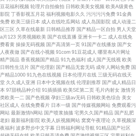
豆花福利视频
轮理片自拍偷拍
日韩欧美美女视频
欧美A级黄色
影院
丁香影视五月花
福利视频电影久久
污污污污免费
91金典
免费
欧美三级日本
成人在线吃瓜网站
成人岛国影院
成人动漫二
区三区
久草在线最新
日韩精品推荐
国产精品一区自拍
男人天堂
a片123
另类视频欧美
国产在线直播
亚洲卡一卡二
成人在线免
费看黄
操操无码视频
国产高清第一页
91国产在线播放
国产女
人夜夜做
国产在线小视频
91com
91豆花成人
哪里有A片网址
精产国品
香蕉视频国产精品
91九色福利
成人国产无线视
欧美
日韩性生活片
国产伦理剧
国产精品无套无码
成年人网站免费
国
产精品1000
91九色在线视频
日本伦理片在线
三级无码在线天
堂
久久成人亚洲
日本中文视频在线
伦理剧推荐
国产成人精品日
本
97甜桃品种介绍
91插插插
欧美SE第二页
毛片内射女
激情另
类欧美一二
国产色视频
孕妇三级av无码
日韩欧美色综合
美女
社区成人
在线免费看片
日本一级
国产传媒视频网站
免费观看污
网站
最新激情h网站
国产喷浆抽搐
宅男久久国产精品
国产乱肥
老妇
最新福利影院
欧美人妖视频网站
窝窝午夜理论
久草视频深
夜福利
波多野步中文字幕
日韩福利网址导航
91精品国产社区
超碰无码在线
欧美日韩高清免费
国产激情视频三区
宅男福利在