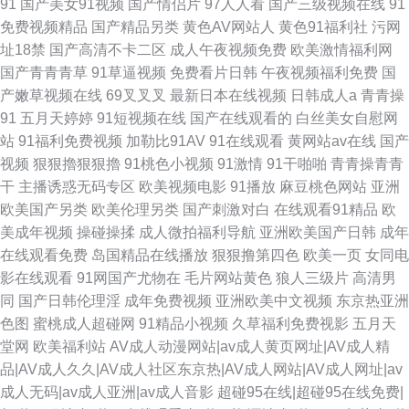
91
国产美女91视频
国产情侣片
97人人看
国产三级视频在线
91
免费视频精品
国产精品另类
黄色AV网站人
黄色91福利社
污网
址18禁
国产高清不卡二区
成人午夜视频免费
欧美激情福利网
国产青青青草
91草逼视频
免费看片日韩
午夜视频福利免费
国
产嫩草视频在线
69叉叉叉
最新日本在线视频
日韩成人a
青青操
91
五月天婷婷
91短视频在线
国产在线观看的
白丝美女自慰网
站
91福利免费视频
加勒比91AV
91在线观看
黄网站av在线
国产
视频
狠狠擼狠狠擼
91桃色小视频
91激情
91干啪啪
青青操青青
干
主播诱惑无码专区
欧美视频电影
91播放
麻豆桃色网站
亚洲
欧美国产另类
欧美伦理另类
国产刺激对白
在线观看91精品
欧
美成年视频
操碰操揉
成人微拍福利导航
亚洲欧美国产日韩
成年
在线观看免费
岛国精品在线播放
狠狠撸第四色
欧美一页
女同电
影在线观看
91网国产尤物在
毛片网站黄色
狼人三级片
高清男
同
国产日韩伦理淫
成年免费视频
亚洲欧美中文视频
东京热亚洲
色图
蜜桃成人超碰网
91精品小视频
久草福利免费视影
五月天
堂网
欧美福利站
AV成人动漫网站|av成人黄页网址|AV成人精
品|AV成人久久|AV成人社区东京热|AV成人网站|AV成人网址|av
成人无码|av成人亚洲|av成人音影
超碰95在线|超碰95在线免费|