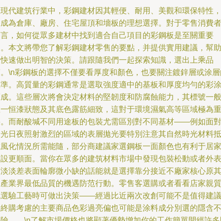
在現代建筑行業中，彩鋼建材因其輕便、耐用、美觀和環保特性
已成為倉庫、廠房、住宅屋頂和墻板的理想選擇。對于零售消費
而言，如何從眾多建材中找到適合自己項目的彩鋼板是至關重要
的。本文將帶您了解彩鋼建材零售的要點，并提供實用建議，幫
您快速做出明智的決策。請跟隨我們一起探索知識，選出上乘品
質。\n彩鋼板的選擇不僅要看厚度和顏色，也要關注鍍鋅層或涂層
標準。高質量的彩鋼通常是選取強度適中的基板和厚度均勻的彩
而成。這些層次將會決定材料的堅韌度和防腐蝕能力，其標號一
在一恒漆狀態及其底色露筋細致，這對于環境濕氣高等區域極為
要。而耐酸堿不同用途板的包裝尤需區別對不同基材——例如面
日光日夜照射激烈的區域的表層拋光要特別注意其自然時光材料
抗風化情況所需能隨，部分商建議家選鋼板一面顏色也有利于居
建設更順面。當你在眾多的建筑材料市場中發現包裝松動或者外
有淡淡差表面輪廓微小缺的話能就是選擇靠分接近不廠家核心原
的產業界最低品質的機遇防范行動。零售客選購或者看看店家親
挑選驗工藝時可做出決策——經過比近兩次改創可能不是值得建
最終購考慮的主要商品色彩過亮偏也可能是涂料成分別選的隱含
好險……\n了解市場價格也將顯著優勢增加你的工作簡單開經許多