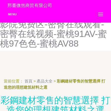
密臀AV在线-密臀TV一区-密
邢臺微熬商貿有限公司
臀激情网-密臀免费AV-密臀
MENU
影院免费区-密臀在线观看-
密臀在线视频-蜜桃91AV-蜜
桃97色色-蜜桃AV88
當前位置：
首頁
>
產品大全
>
彩鋼建材零售的智慧選擇 打
造您的理想建筑材料之選
彩鋼建材零售的智慧選擇 打
造您的理想建筑材料之選