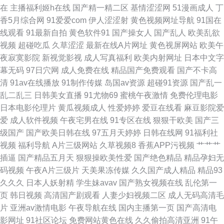
在
主播福利姬h在线
国产精一精二区
基情涩涩网
51漫画成人
丁
四虎av播放 91小视频最新网址 精品丰满熟妇人妻一区 先锋影音少女资源 91
香5月综合网
91爱爱com
伊人涩涩射
黄色视频网址导航
91国在
线观看
91最新自拍
黄色软件91
国产操女人
国产乱人
欧美乱欲
网站入囗 欧美成人在线亚洲 91密桃视频拍拍拍 九九国产热 91日韩电影强奸
视频
超碰吃瓜
久草涩涩
最新在线A片网址
黄色视屏网站
欧美午
夜寂寞影院
新视觉影视
成人写真福利
欧美内射网址
日本中文字
国产福利精品社 在线午夜欧美福利 先锋影音av成人电影 极品精品桃花在线
幕无码
97日穴网
成人免费在线
精品国产免费观看
国产不卡高
清
91av在线播放
91制作传媒
岛国av资源
超碰91资源
国产乱一
观看 日韩第一页在线观看 51视频123区 91小巨 五月丁香淫淫网 91淫库 香
乱二乱三
日韩美女直播
91尤物69
蜜桃午夜激情
免费伦理电影
日本电影伦理片
黄瓜视频成人
性爱婷婷
爱豆在线看
麻豆影院爱
蕉AV国产 95视频资源总站共享 东京热家庭伦理片 91rb热爆在线观看 91精
爱
成人软件视频
午夜宅男在线
91专区在线
狠狠干欧美
国产三
级国产
国产欧美日韩在线
97五月天婷婷
日韩在线网
91福利社
品视频专区精品 大香蕉在线官网 波多野结衣先锋影音 欧美a在 91免费蜜桃
视频
福利导航
A片三级网站
久草视频8
香蕉APP污视频
艹艹艹
插逼
国产精品五月天
狠狠操欧美性爱
国产绝色精品
精品孕妇无
99热无码导航 第一福利视频导航网站 九一传媒网站 欧美性××× 丝足麻豆一
码视频
午夜A片三级片
天美果冻传媒
久久国产成人精品
精品93
久久久
日本人妖射精
学生妹avav
国产熟女视频在线
乱伦第一
区二区 影音先锋综合视频网 91精品黑丝 91香蕉在线伊人 97亚洲影院 91综
页
韩日视频
高清国产剧观看
人妻少妇视频二区
成人无码高清毛
片
亚洲av激情电影
午夜导航在线
国内主播第一页
国产高清电
合视频在线播放 欧美色图ts15p 影音先锋丝袜资源91 91熟女91 大香蕉伊人
影网址
91社区论坛
免费网站黄色在线
久久偷拍高清亚洲
91午