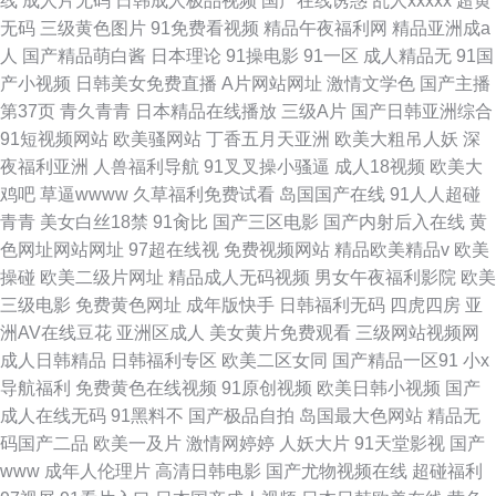
线
成人片无码
日韩成人极品视频
国产在线诱惑
乱人xxxxx
超黄
无码
三级黄色图片
91免费看视频
精品午夜福利网
精品亚洲成a
人
国产精品萌白酱
日本理论
91操电影
91一区
成人精品无
91国
产小视频
日韩美女免费直播
A片网站网址
激情文学色
国产主播
第37页
青久青青
日本精品在线播放
三级A片
国产日韩亚洲综合
91短视频网站
欧美骚网站
丁香五月天亚洲
欧美大粗吊人妖
深
夜福利亚洲
人兽福利导航
91叉叉操小骚逼
成人18视频
欧美大
鸡吧
草逼wwww
久草福利免费试看
岛国国产在线
91人人超碰
青青
美女白丝18禁
91肏比
国产三区电影
国产内射后入在线
黄
色网址网站网址
97超在线视
免费视频网站
精品欧美精品v
欧美
操碰
欧美二级片网址
精品成人无码视频
男女午夜福利影院
欧美
三级电影
免费黄色网址
成年版快手
日韩福利无码
四虎四房
亚
洲AV在线豆花
亚洲区成人
美女黄片免费观看
三级网站视频网
成人日韩精品
日韩福利专区
欧美二区女同
国产精品一区91
小x
导航福利
免费黄色在线视频
91原创视频
欧美日韩小视频
国产
成人在线无码
91黑料不
国产极品自拍
岛国最大色网站
精品无
码国产二品
欧美一及片
激情网婷婷
人妖大片
91天堂影视
国产
www
成年人伦理片
高清日韩电影
国产尤物视频在线
超碰福利