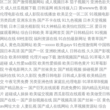
区二区
国产激情视频网站
成人视频日本
茄子视频污
亚洲色欲天
大神com入口 国产久久九九 午夜伦理片 91网站免费视频 老师机福利视频 91
天
成人丝瓜视频下载
日韩逼网
精东传媒入口
黄wwww色
香港
伦理电影在线
成人影院在线播放
欧美足交一区二区
91视频电影
免费福利 国产赵恩静在线观看 五月婷婷色网 95国产视频 亚洲无码黄色网址
另类四虎
亚洲东京热
国产不卡在线
91九色视频
日本天堂视频
导航
日本三级光棍影院
91大神精品
欧美怡红院院二区
爱豆传
国产91视频在线观看 久久婷婷婷婷婷婷婷婷 日韩av123区 高清无码黄色网
媒观看网站
综合日韩欧美
草逼网首页
国产日韩精品91
91视频
网站在线
69性影院
福利资源在线
91自拍最新网址
青青草国产
址 四虎毛片 超碰内射网站 国产传媒91在线播放 91次元 国产视频一列表一
成人
黄色岛国网站
欧美一xxxxx
欧美gayv
91色情激情网
中国韩
国日本高清
国产国产一区
亚洲欧洲成人
日韩在线
久久国产影视
17 亚洲天堂成人网 97资源站在线在线 三级国产精品在线 91秦先生在线视频
综合
欧美69潮喷
伦理片app下载
激情视频国产精品
91草莓久草
超碰
成人性爱aa影院
欧美性爱插插
欧美日韩色黄片
91草莓影
九一老司机观看 91干逼精品 国产精品96福利网 色综合18p 91这里 久草亚洲
院
午夜电影网久久
国产丝袜美女
国产精彩视频
操碰视屏
国产
福利在线
91久久影院
免费日韩电影
日韩成人影视
欧美精品性
色图在线视频 91豆花在线观看 国产精区久久婷 丝瓜草莓视频污 91色蝌蚪真
交
午夜宅男免费
另类亚洲色情
家庭乱伦理电影
91草B草B视频
国产精品熟女一
国产巨乳在线观看
四虎免费91
国内精品无码短
实 久久一级视频 中文福利导航 东京热自慰一本道 日屄导航 91干逼淫秽视频
片
超碰成人操操
欧美猛交视频
西瓜影院在线观看
欧美做受日韩
国产在线一
国产原创视频在线
国产视频高清
国产丝袜一区
黄色
网站 黑丝视频 亚州不卡黄视颖 91香蕉外国视频 久久rp 91福利地址 黑丝网
av网址大全
人妻乱视
国产成人在线网站
久草视频资源站
综合