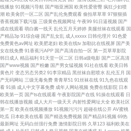
线播放
91视频污导航
国产啪亚洲国
欧美性爱密臀
疯狂少妇喷
潮
欧美肏屄一区二区
国产乱伦免费观看
偷拍草草草
97狠狠插
香蕉视频下载污版
三级黄色视频网址
午夜99
91日逼视频
国产
成在线观看
萌白酱一线天
乱伦五月天婷婷
美腿丝袜在线观看
国
产精品3p
91综合碰
国产乱女乱
成人xxxxx
日韩伦理片
91色爱
免费黄色av网址
欧美肥老妇
欧美在线tv
加勒比在线视屏
国产美
女在线免费
91香蕉污APP
国产高清自拍一区
第一页草草影院
韩日成人
精品福利
91天堂一区二区
日韩a级电影
国产二区高清
国产www视频
国产粉嫩
国产男女猛视频
91社在线看
欧美日韩
黄色片
变态另态另类2
91李宗精品
黑丝袜自慰喷水
乱伦五月
国
产无码网站
三级无毒免费
青青草51
91丝袜在线
91九色在线观
看
91插
成人中文字幕免费
成年人网站视频
免费在线影院
日本
欧美第一页
国产ts在线观看
午夜影院国产在线
91操在线观看
日
韩在线播放视频
成人大片一级天天
内射性爱网址大全
欧美社区
第一页
欧美在线视频播放
91视频污污污
超碰在线公开
AV蜜桃
吃瓜
日本欧美在线看
国产精选免费视频
国产精品91视频
69热
最新网址
无码白丝强行免费
激情影院日韩
久草123
福利欧美在