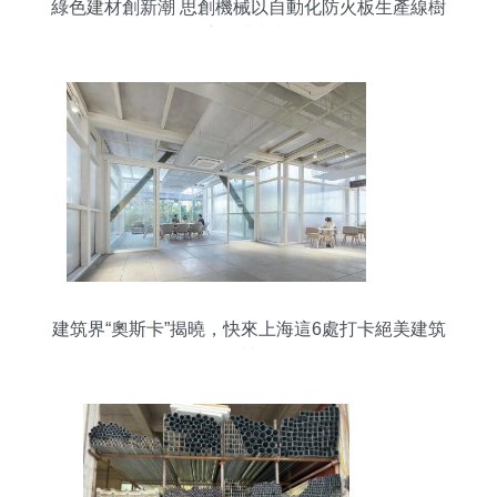
綠色建材創新潮 思創機械以自動化防火板生產線樹
立行業標桿
建筑界“奧斯卡”揭曉，快來上海這6處打卡絕美建筑
材料