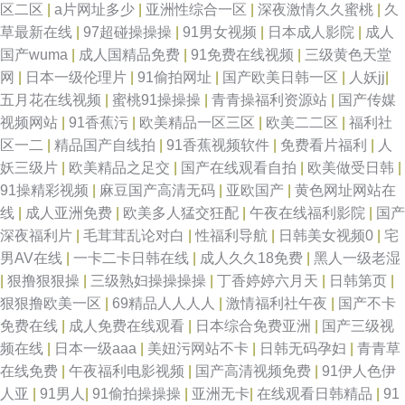
区二区
|
a片网址多少
|
亚洲性综合一区
|
深夜激情久久蜜桃
|
久
草最新在线
|
97超碰操操操
|
91男女视频
|
日本成人影院
|
成人
国产wuma
|
成人国精品免费
|
91免费在线视频
|
三级黄色天堂
网
|
日本一级伦理片
|
91偷拍网址
|
国产欧美日韩一区
|
人妖jj
|
五月花在线视频
|
蜜桃91操操操
|
青青操福利资源站
|
国产传媒
视频网站
|
91香蕉污
|
欧美精品一区三区
|
欧美二二区
|
福利社
区一二
|
精品国产自线拍
|
91香蕉视频软件
|
免费看片福利
|
人
妖三级片
|
欧美精品之足交
|
国产在线观看自拍
|
欧美做受日韩
|
91操精彩视频
|
麻豆国产高清无码
|
亚欧国产
|
黄色网址网站在
线
|
成人亚洲免费
|
欧美多人猛交狂配
|
午夜在线福利影院
|
国产
深夜福利片
|
毛茸茸乱论对白
|
性福利导航
|
日韩美女视频0
|
宅
男AV在线
|
一卡二卡日韩在线
|
成人久久18免费
|
黑人一级老湿
|
狠撸狠狠操
|
三级熟妇操操操操
|
丁香婷婷六月天
|
日韩第页
|
狠狠撸欧美一区
|
69精品人人人人
|
激情福利社午夜
|
国产不卡
免费在线
|
成人免费在线观看
|
日本综合免费亚洲
|
国产三级视
频在线
|
日本一级aaa
|
美妞污网站不卡
|
日韩无码孕妇
|
青青草
在线免费
|
午夜福利电影视频
|
国产高清视频免费
|
91伊人色伊
人亚
|
91男人
|
91偷拍操操操
|
亚洲无卡
|
在线观看日韩精品
|
91